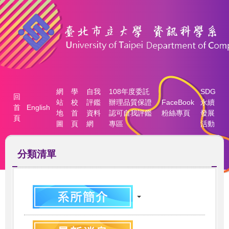
跳
到
主
要
內
容
區
網
學
自我
108年度委託
SDG
回
站
校
評鑑
辦理品質保證
FaceBook
永續
首
English
地
首
資料
認可自我評鑑
粉絲專頁
發展
頁
圖
頁
網
專區
活動
分類清單