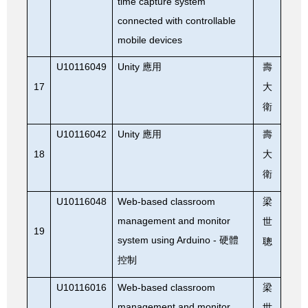
time capture system
connected with controllable
mobile devices
U10116049
Unity
應用
壽
17
大
衛
U10116042
Unity
應用
壽
18
大
衛
U10116048
Web-based classroom
梁
management and monitor
世
19
system using Arduino -
硬體
聰
控制
U10116016
Web-based classroom
梁
management and monitor
世