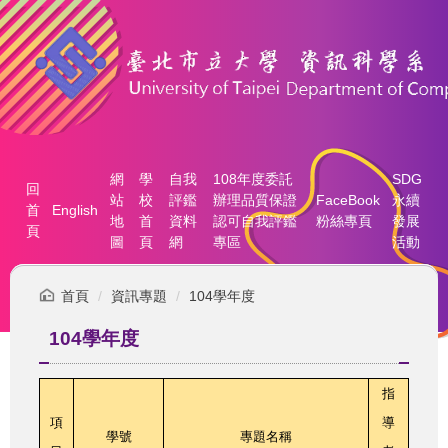
跳
到
主
要
內
容
區
網
學
自我
108年度委託
SDG
回
站
校
評鑑
辦理品質保證
FaceBook
永續
首
English
地
首
資料
認可自我評鑑
粉絲專頁
發展
頁
圖
頁
網
專區
活動
首頁
資訊專題
104學年度
104學年度
指
項
導
學號
專題名稱