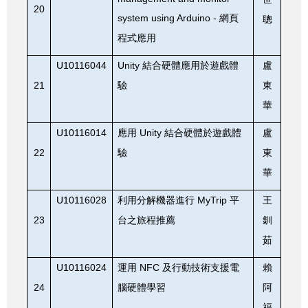
20
system using Arduino -
網頁
聰
程式應用
U10116044
Unity
結合硬體應用於遊戲體
盧
21
驗
東
華
U10116014
Unity
應用
結合硬體於遊戲體
盧
22
驗
東
華
U10116028
MyTrip
利用分解機器進行
平
王
23
台之旅程推薦
釧
茹
U10116024
NFC
運用
及行動技術支援電
賴
24
腦硬體學習
阿
福