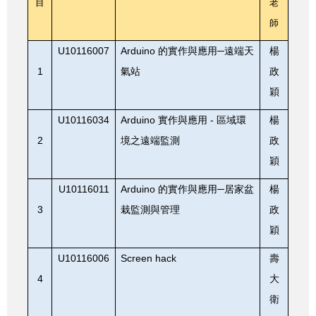
目
老
師
U10116007
Arduino
的實作與應用─遠端天
楊
1
氣站
政
穎
U10116034
Arduino
-
實作與應用
區域環
楊
2
境之遠端監測
政
穎
U10116011
Arduino
的實作與應用─居家盆
楊
3
栽監測與管理
政
穎
U10116006
Screen hack
壽
4
大
衛