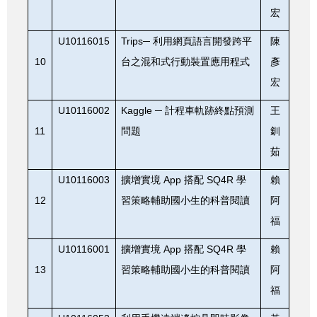
宏
U10116015
Trips
─
利用網頁語言開發跨平
陳
10
台之混和式行動裝置應用程式
彥
宏
U10116002
Kaggle
─
計程車軌跡終點預測
王
11
問題
釧
茹
U10116003
App
SQ4R
擴增實境
搭配
學
賴
12
習策略輔助國小生的科普閱讀
阿
福
U10116001
App
SQ4R
擴增實境
搭配
學
賴
13
習策略輔助國小生的科普閱讀
阿
福