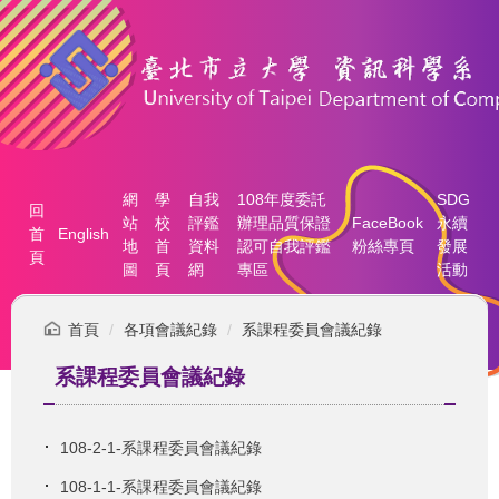
跳
到
主
要
內
容
區
網
學
自我
108年度委託
SDG
回
站
校
評鑑
辦理品質保證
FaceBook
永續
首
English
地
首
資料
認可自我評鑑
粉絲專頁
發展
頁
圖
頁
網
專區
活動
首頁
各項會議紀錄
系課程委員會議紀錄
系課程委員會議紀錄
108-2-1-系課程委員會議紀錄
108-1-1-系課程委員會議紀錄