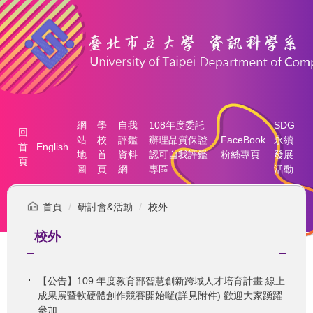
跳
到
主
要
內
容
區
網
學
自我
108年度委託
SDG
回
站
校
評鑑
辦理品質保證
FaceBook
永續
首
English
地
首
資料
認可自我評鑑
粉絲專頁
發展
頁
圖
頁
網
專區
活動
首頁
研討會&活動
校外
校外
【公告】109 年度教育部智慧創新跨域人才培育計畫 線上
成果展暨軟硬體創作競賽開始囉(詳見附件) 歡迎大家踴躍
參加