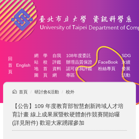
跳
到
主
要
內
容
區
網
學
自我
108年度委託
SDG
回
站
校
評鑑
辦理品質保證
FaceBook
永續
首
English
地
首
資料
認可自我評鑑
粉絲專頁
發展
頁
圖
頁
網
專區
活動
首頁
研討會&活動
校外
【公告】109 年度教育部智慧創新跨域人才培
育計畫 線上成果展暨軟硬體創作競賽開始囉
(詳見附件) 歡迎大家踴躍參加