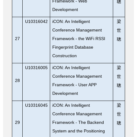
Framework - Web
聰
Development
U10316042
iCON: An Intelligent
梁
Conference Management
世
27
Framework - the WiFi RSSI
聰
Fingerprint Database
Construction
U10316005
iCON: An Intelligent
梁
Conference Management
世
28
Framework - User APP
聰
Development
U10316045
iCON: An Intelligent
梁
Conference Management
世
29
Framework - The Backend
聰
System and the Positioning