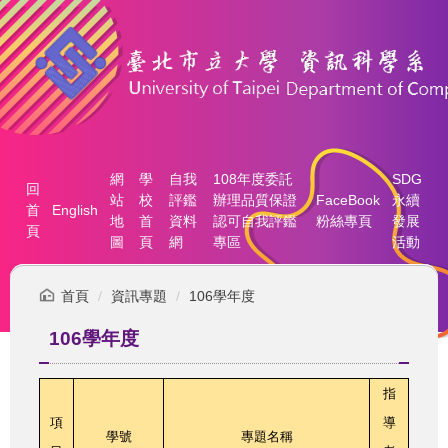
跳
到
主
要
內
容
區
網
學
自我
108年度委託
SDG
回
站
校
評鑑
辦理品質保證
FaceBook
永續
首
English
地
首
資料
認可自我評鑑
粉絲專頁
發展
頁
圖
頁
網
專區
活動
首頁
資訊專題
106學年度
106學年度
指
項
導
學號
專題名稱