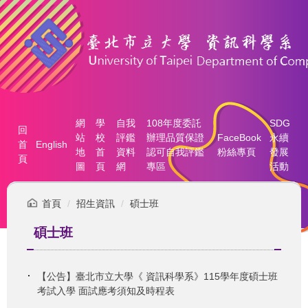
跳
到
主
要
內
容
區
網
學
自我
108年度委託
SDG
回
站
校
評鑑
辦理品質保證
FaceBook
永續
首
English
地
首
資料
認可自我評鑑
粉絲專頁
發展
頁
圖
頁
網
專區
活動
首頁
招生資訊
碩士班
碩士班
【公告】臺北市立大學《 資訊科學系》115學年度碩士班
考試入學 面試應考須知及時程表