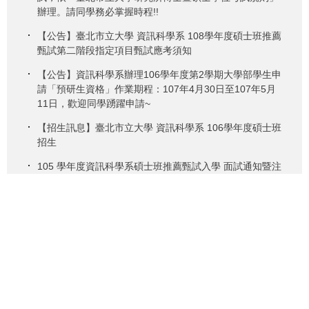
辦理。請同學務必掌握時程!!
【公告】臺北市立大學 資訊科學系 108學年度碩士班推薦
甄試第二階段指定項目甄試應考須知
【公告】資訊科學系辦理106學年度第2學期大學部學生申
請「預研生資格」作業期程：107年4月30日至107年5月
11日，歡迎同學踴躍申請~
【招生訊息】臺北市立大學 資訊科學系 106學年度碩士班
招生
105 學年度資訊科學系碩士班推薦甄試入學 面試通知暨注
意事項
104學年度資訊科學系碩士班推薦甄試入學-面試通知暨注
意事項
繁體
简体
English
地址 : 10048臺北市中正區愛國西路1號公誠樓3樓&5樓 | 電話：886-
2-23113040 #8362、8363 | 傳真：886-2-23118508 |
網站維護問