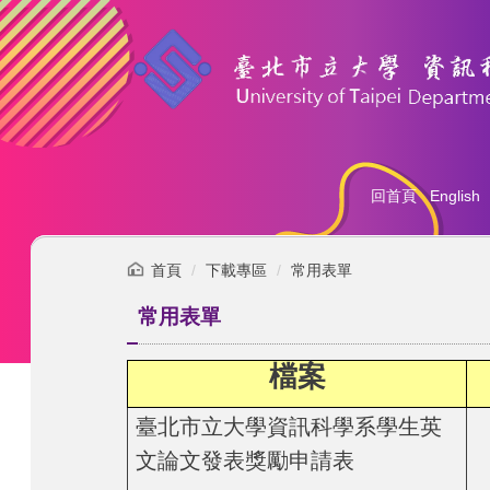
跳
到
主
要
內
容
區
回首頁
English
首頁
下載專區
常用表單
常用表單
檔案
臺
北市立大學資訊科學系學生英
文論文發表獎勵申請表