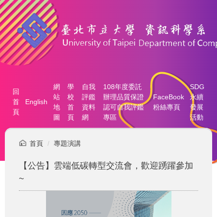
跳
到
主
要
內
容
區
網
學
自我
108年度委託
SDG
回
站
校
評鑑
辦理品質保證
FaceBook
永續
首
English
地
首
資料
認可自我評鑑
粉絲專頁
發展
頁
圖
頁
網
專區
活動
首頁
專題演講
【公告】雲端低碳轉型交流會，歡迎踴躍參加
~