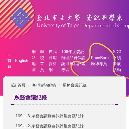
跳
到
主
要
內
容
區
網
學
自我
108年度委託
SDG
回
站
校
評鑑
辦理品質保證
FaceBook
永續
首
English
地
首
資料
認可自我評鑑
粉絲專頁
發展
頁
圖
頁
網
專區
活動
首頁
各項會議紀錄
系務會議紀錄
系務會議紀錄
109-1-3-系務會議暨自我評鑑會議紀錄
109-1-2-系務會議暨自我評鑑會議紀錄