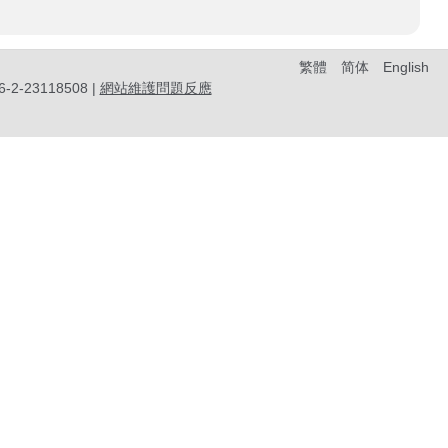
繁體
简体
English
-23118508 |
網站維護問題反應