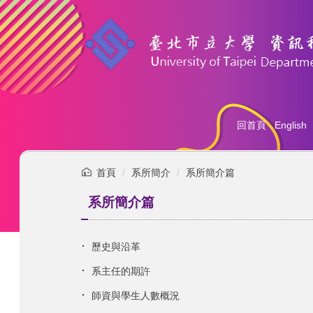
跳
到
主
要
內
容
區
回首頁
English
首頁
系所簡介
系所簡介篇
系所簡介篇
歷史與沿革
系主任的期許
師資與學生人數概況