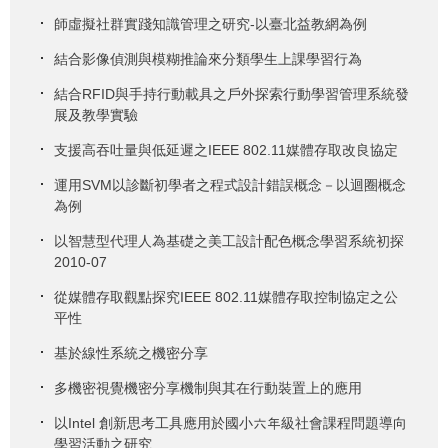
師虛擬社群實踐知識管理之研究-以臺北益教網為例
結合影像偵測與模糊推論來分類學生上課學習行為
結合RFID與手持行動載具之戶外探索行動學習管理系統發
展及教學實驗
支援高吞吐量與低延遲之IEEE 802.11媒體存取改良協定
運用SVM以診斷初學者之程式設計錯誤概念－以迴圈概念
為例
以智慧型代理人為基礎之美工設計配色概念學習系統初探
2010-07
從媒體存取觀點探究IEEE 802.11媒體存取控制協定之公
平性
基於線性系統之機密分享
多機密視覺機密分享機制與其在行動裝置上的應用
以Intel 創新思考工具應用於國小六年級社會課程問題導向
學習活動之研究