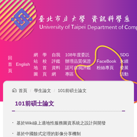
跳
到
主
要
內
容
區
網
學
自我
108年度委託
SDG
回
站
校
評鑑
辦理品質保證
FaceBook
永續
首
English
地
首
資料
認可自我評鑑
粉絲專頁
發展
頁
圖
頁
網
專區
活動
首頁
學生論文
101前碩士論文
101前碩士論文
基於Wiki線上適地性服務圖資系統之設計與開發
基於中國餘式定理的影像分享機制