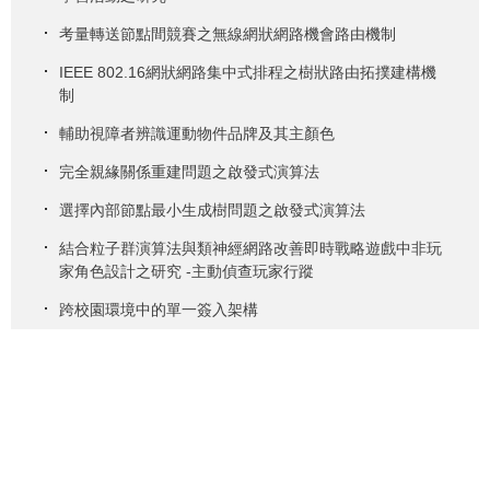
考量轉送節點間競賽之無線網狀網路機會路由機制
IEEE 802.16網狀網路集中式排程之樹狀路由拓撲建構機
制
輔助視障者辨識運動物件品牌及其主顏色
完全親緣關係重建問題之啟發式演算法
選擇內部節點最小生成樹問題之啟發式演算法
結合粒子群演算法與類神經網路改善即時戰略遊戲中非玩
家角色設計之研究 -主動偵查玩家行蹤
跨校園環境中的單一簽入架構
繁體
简体
English
地址 : 10048臺北市中正區愛國西路1號公誠樓3樓&5樓 | 電話：886-
2-23113040 #8362、8363 | 傳真：886-2-23118508 |
網站維護問
題反應
Copyright 2020 © 臺北市立大學資訊科學系(含碩士班)