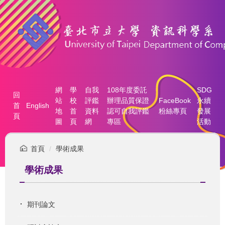
跳
到
主
要
內
容
區
網
學
自我
108年度委託
SDG
回
站
校
評鑑
辦理品質保證
FaceBook
永續
首
English
地
首
資料
認可自我評鑑
粉絲專頁
發展
頁
圖
頁
網
專區
活動
首頁
學術成果
學術成果
期刊論文