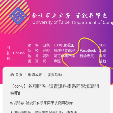
跳
到
主
要
內
容
區
網
學
自我
108年度委託
SDG
回
站
校
評鑑
辦理品質保證
FaceBook
永續
首
English
地
首
資料
認可自我評鑑
粉絲專頁
發展
頁
圖
頁
網
專區
活動
首頁
學術成果
參與活動
【公告】各項問卷~請資訊科學系同學填寫問
卷喲!
各項問卷~請資訊科學系同學填寫問卷喲!
大四同學對於「資訊專題發表活動」的看法